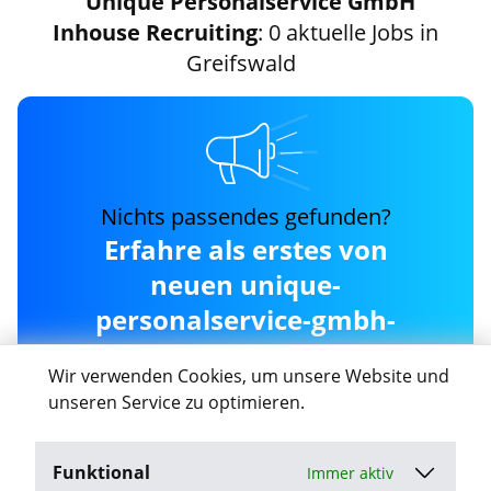
Unique Personalservice GmbH
Inhouse Recruiting
: 0 aktuelle Jobs in
Greifswald
Nichts passendes gefunden?
Erfahre als erstes von
neuen unique-
personalservice-gmbh-
inhouse-recruiting Jobs in
Wir verwenden Cookies, um unsere Website und
Greifswald
unseren Service zu optimieren.
Funktional
Immer aktiv