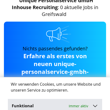
Unique Personalservice GmbH
Inhouse Recruiting
: 0 aktuelle Jobs in
Greifswald
Nichts passendes gefunden?
Erfahre als erstes von
neuen unique-
personalservice-gmbh-
inhouse-recruiting Jobs in
Wir verwenden Cookies, um unsere Website und
Greifswald
unseren Service zu optimieren.
Funktional
Immer aktiv