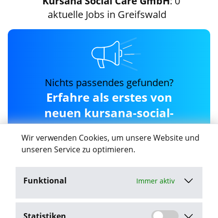
Kursana Social Care GmbH
: 0
aktuelle Jobs in Greifswald
Nichts passendes gefunden?
Erfahre als erstes von
neuen kursana-social-
care-gmbh Jobs in
Wir verwenden Cookies, um unsere Website und
Greifswald
unseren Service zu optimieren.
Funktional
Immer aktiv
Job-Agent aktivieren
Statistiken